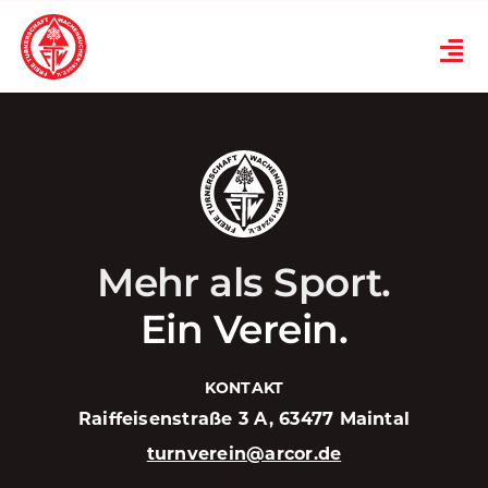
Skip
to
Tog
content
Nav
Verein
Turnen
Karneval
Mehr als Sport.
Ski
Ein Verein.
Übungsplan
KONTAKT
Raiffeisenstraße 3 A, 63477 Maintal
News
turnverein@arcor.de