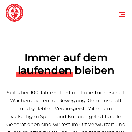
Skip
to
Tog
content
Nav
Verein
Turnen
Immer auf dem
Karneval
laufenden
bleiben
Ski
Seit über 100 Jahren steht die Freie Turnerschaft
Wachenbuchen für Bewegung, Gemeinschaft
Übungsplan
und gelebten Vereinsgeist. Mit einem
vielseitigen Sport- und Kulturangebot für alle
News
Generationen sind wir fest im Ort verwurzelt und