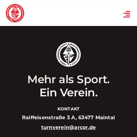
Skip
to
Tog
content
Nav
Verein
Turnen
Karneval
Mehr als Sport.
Ski
Ein Verein.
Übungsplan
KONTAKT
Raiffeisenstraße 3 A, 63477 Maintal
News
turnverein@arcor.de