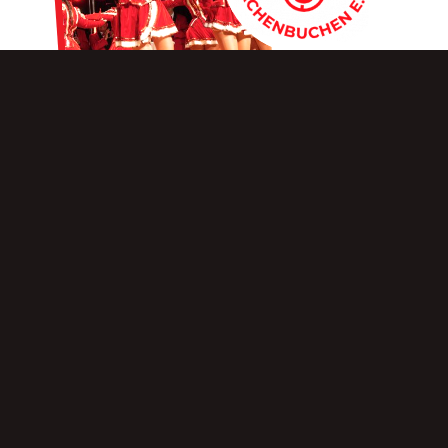
Karneval
Bühne frei für Tanz, Musik und gute Laune.
Unsere Karnevalsgruppen stehen für
mitreißende Auftritte, Teamgeist und gelebte
Tradition.